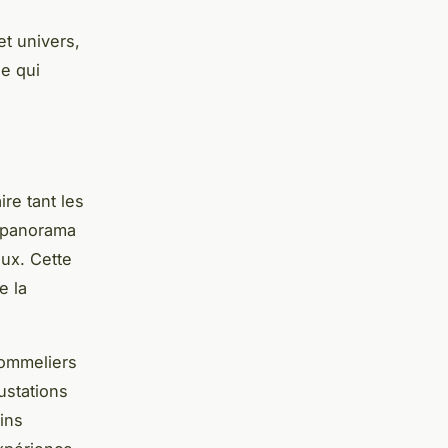
t univers,
ée qui
re tant les
n panorama
aux. Cette
e la
sommeliers
ustations
ins