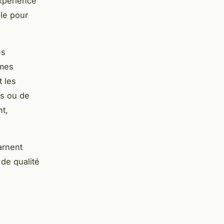
expérience
le pour
és
imes
t les
ns ou de
nt,
arnent
de qualité