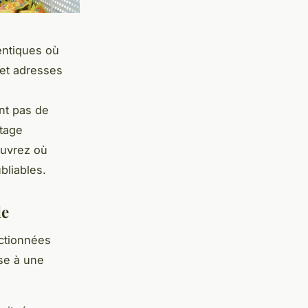
entiques où
 et adresses
nt pas de
rtage
ouvrez où
bliables.
le
ectionnées
se à une