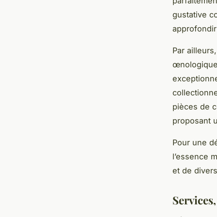
parfaitemen
gustative c
approfondi
Par ailleurs
œnologiques
exceptionnel
collectionn
pièces de co
proposant u
Pour une dé
l’essence m
et de divers
Services,