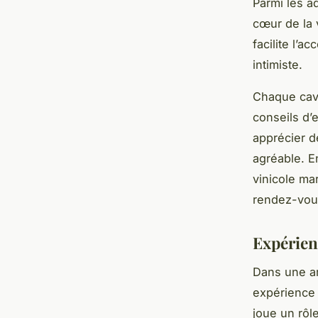
Parmi les a
cœur de la 
facilite l’a
intimiste.
Chaque cave
conseils d’
apprécier d
agréable. E
vinicole mar
rendez-vou
Expérien
Dans une am
expérience 
joue un rôl