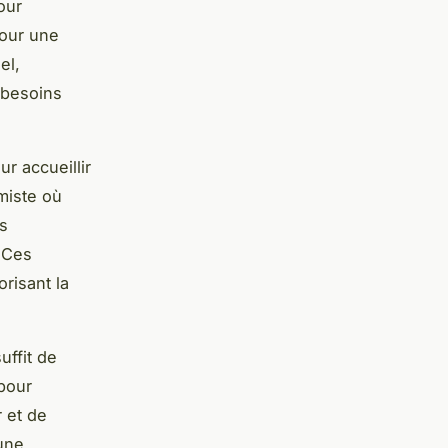
our
pour une
el,
 besoins
r accueillir
miste où
es
 Ces
risant la
uffit de
 pour
 et de
une