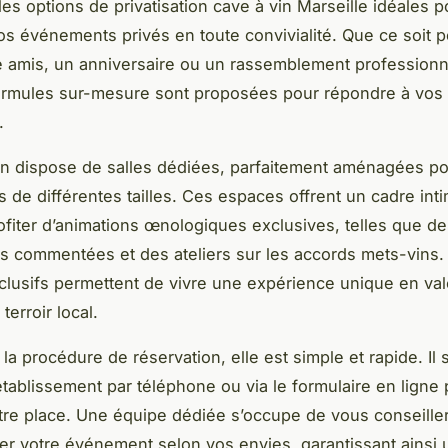
es options de privatisation cave à vin Marseille idéales p
os événements privés en toute convivialité. Que ce soit 
e amis, un anniversaire ou un rassemblement professionn
ormules sur-mesure sont proposées pour répondre à vos
.
in dispose de salles dédiées, parfaitement aménagées pou
 de différentes tailles. Ces espaces offrent un cadre inti
rofiter d’animations œnologiques exclusives, telles que d
s commentées et des ateliers sur les accords mets-vins.
clusifs permettent de vivre une expérience unique en valo
terroir local.
a procédure de réservation, elle est simple et rapide. Il s
’établissement par téléphone ou via le formulaire en ligne
tre place. Une équipe dédiée s’occupe de vous conseiller
er votre événement selon vos envies, garantissant ainsi 