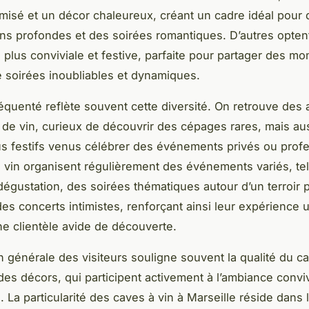
amisé et un décor chaleureux, créant un cadre idéal pour
ns profondes et des soirées romantiques. D’autres opten
plus conviviale et festive, parfaite pour partager des m
e soirées inoubliables et dynamiques.
réquenté reflète souvent cette diversité. On retrouve des
de vin, curieux de découvrir des cépages rares, mais au
s festifs venus célébrer des événements privés ou profe
 vin organisent régulièrement des événements variés, te
dégustation, des soirées thématiques autour d’un terroir p
s concerts intimistes, renforçant ainsi leur expérience ut
une clientèle avide de découverte.
n générale des visiteurs souligne souvent la qualité du ca
é des décors, qui participent activement à l’ambiance conviv
. La particularité des caves à vin à Marseille réside dans 