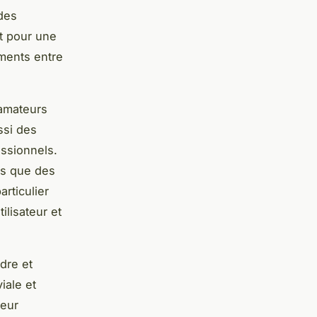
 des
t pour une
oments entre
 amateurs
ssi des
ssionnels.
ls que des
articulier
ilisateur et
dre et
iale et
leur