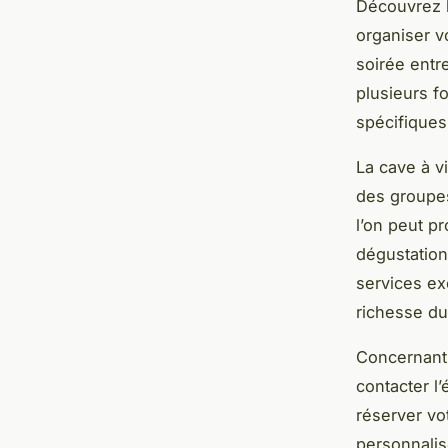
Découvrez l
organiser v
soirée entr
plusieurs f
spécifiques
La cave à v
des groupes
l’on peut p
dégustation
services ex
richesse du 
Concernant l
contacter l
réserver vo
personnalis