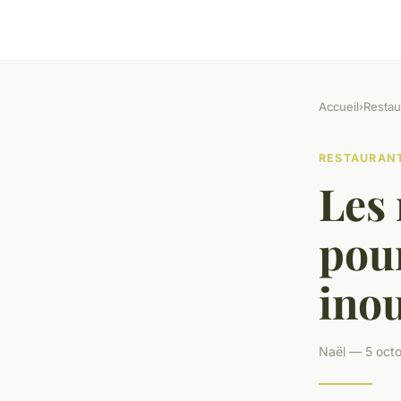
Accueil
›
Restau
RESTAURAN
Les 
pour
inou
Naël — 5 octo