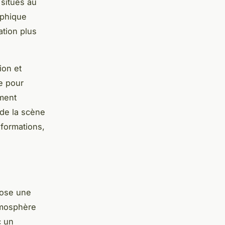
 situés au
aphique
ation plus
ion et
te pour
oment
de la scène
nformations,
pose une
tmosphère
c un