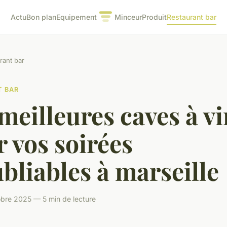
Actu
Bon plan
Equipement
Minceur
Produit
Restaurant bar
rant bar
T BAR
meilleures caves à vi
 vos soirées
bliables à marseille
bre 2025 — 5 min de lecture