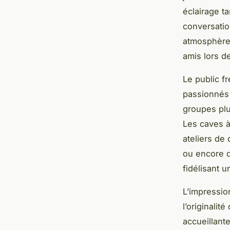
éclairage t
conversatio
atmosphère 
amis lors d
Le public f
passionnés 
groupes plu
Les caves à
ateliers de 
ou encore de
fidélisant 
L’impressio
l’originalit
accueillante